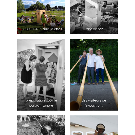
TOPOPHONIK aux Palettes
Prise de son
préparation pour le
des visiteurs de
portrait sonore
l’exposition…