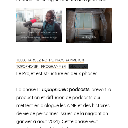
Joseph Sangaré au studio de Radio Vostok.
AIMP@MEG
@Alba Gomez. Collectif Migrations Sonores
TELECHARGEZ NOTRE PROGRAMME ICI!!
TOPOPHONIK_PROGRAMME-1
Télécharger
Le Projet est structuré en deux phases :
La phase I :
Topophonik
: podcasts
, prévoit la
production et diffusion de podcasts qui
mettent en dialogue les AIMP et des histoires
de vie de personnes issues de la migrantion
(janvier à août 2021). Cette phase veut