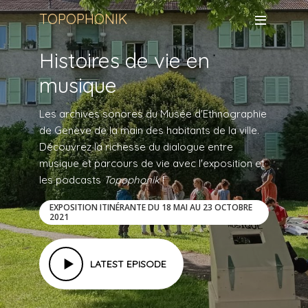
TOPOPHONIK
Histoires de vie en
musique
Les archives sonores du Musée d'Ethnographie
de Genève de la main des habitants de la ville.
Découvrez la richesse du dialogue entre
musique et parcours de vie avec l'exposition et
les podcasts
Topophonik
!
EXPOSITION ITINÉRANTE DU 18 MAI AU 23 OCTOBRE
2021
LATEST EPISODE