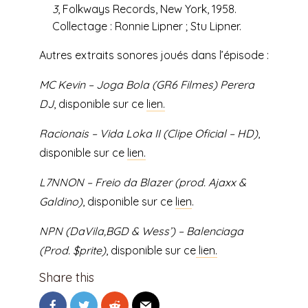
3
, Folkways Records, New York, 1958.
Collectage : Ronnie Lipner ; Stu Lipner.
Autres extraits sonores joués dans l’épisode :
MC Kevin – Joga Bola (GR6 Filmes) Perera
DJ
, disponible sur ce
lien.
Racionais – Vida Loka II (Clipe Oficial – HD)
,
disponible sur ce
lien.
L7NNON – Freio da Blazer (prod.
Ajaxx &
Galdino)
, disponible sur ce
lien
.
NPN (DaVila,BGD & Wess’) – Balenciaga
(Prod. $prite)
, disponible sur ce
lien.
Share this